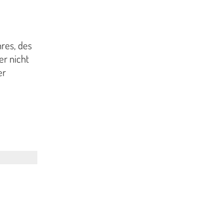
hres, des
er nicht
er