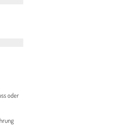
uss oder
ührung