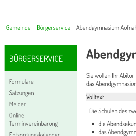
Gemeinde
Bürgerservice
Abendgymnasium Aufna
Abendgy
BÜRGERSERVICE
Sie wollen Ihr Abitu
Formulare
das Abendgymnasium
Satzungen
Volltext
Melder
Die Schulen des zwe
Online-
Terminvereinbarung
die Abendsekun
das Abendgymn
Entsorgungskalender