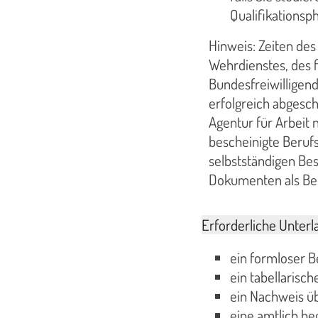
Qualifikationsph
Hinweis: Zeiten des
Wehrdienstes, des f
Bundesfreiwilligend
erfolgreich abgesc
Agentur für Arbeit 
bescheinigte Beruf
selbstständigen Be
Dokumenten als Ber
Erforderliche Unterl
ein formloser 
ein tabellarisc
ein Nachweis ü
eine amtlich be