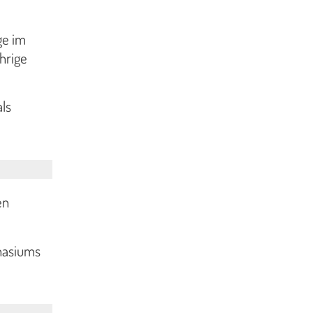
ge im
hrige
ls
en
nasiums