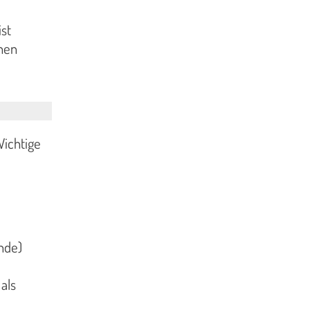
st
hen
Wichtige
nde)
als