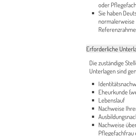
oder Pflegefac
Sie haben Deuts
normalerweise
Referenzrahmen
Erforderliche Unterl
Die zuständige Stel
Unterlagen sind gen
Identitätsnachw
Eheurkunde (we
Lebenslauf
Nachweise Ihrer
Ausbildungsna
Nachweise über 
Pflegefachfrau 