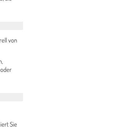
rell von
n,
 oder
ert Sie