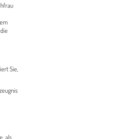
chfrau
 dem
 die
ert Sie,
zeugnis
, als