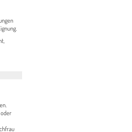
zungen
Eignung.
t,
en.
u oder
achfrau