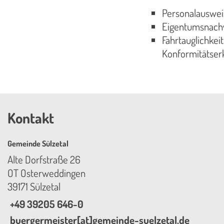
Personalauswe
Eigentumsnachwe
Fahrtauglichkei
Konformitätser
Kontakt
Gemeinde Sülzetal
Alte Dorfstraße 26
OT Osterweddingen
39171 Sülzetal
+49 39205 646-0
buergermeister[at]gemeinde-suelzetal.de