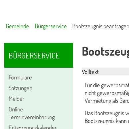
Gemeinde
Bürgerservice
Bootszeugnis beantrage
Bootszeu
BÜRGERSERVICE
Volltext
Formulare
Für die gewerbsmä
Satzungen
nicht gewerbsmäßig
Melder
Vermietung als Ganz
Online-
Das Bootszeugnis wi
Terminvereinbarung
Bootszeugnis kann 
Entsorgungskalender