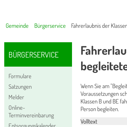
Gemeinde
Bürgerservice
Fahrerlaubnis der Klassen
Fahrerlau
BÜRGERSERVICE
begleitet
Formulare
Wenn Sie am "Beglei
Satzungen
Voraussetzungen scho
Melder
Klassen B und BE fah
Online-
Person begleiten.
Terminvereinbarung
Volltext
Entsorgungskalender