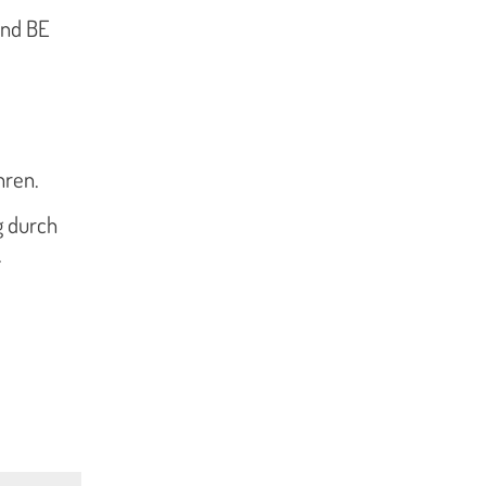
und BE
hren.
g durch
.