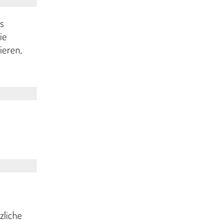
s
ie
ieren,
zliche