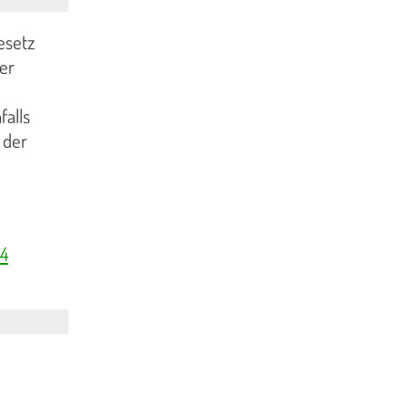
esetz
er
falls
 der
34