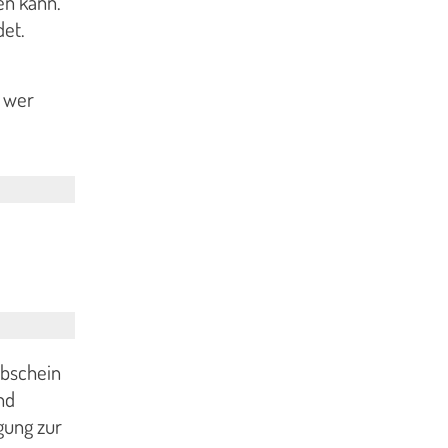
en kann.
det.
d wer
rbschein
nd
gung zur