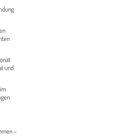
ündung
sen
nten
Monat
at und
 im
ugen
ommen –