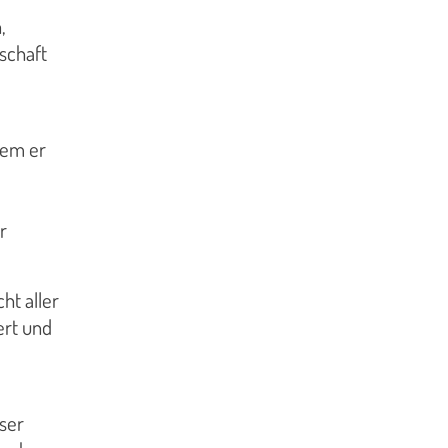
,
schaft
dem er
r
ht aller
ert und
ser