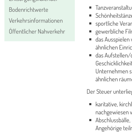
Tanzveranstaltu
Bodenrichtwerte
Schönheitstänze
Verkehrsinformationen
sportliche Vera
gewerbliche Fi
Öffentlicher Nahverkehr
das Ausspielen 
ähnlichen Einri
das Aufstellen/
Geschicklichkei
Unternehmen sow
ähnlichen räume
Der Steuer unterlie
karitative, kir
nachgewiesen 
Abschlussbälle,
Angehörige tei