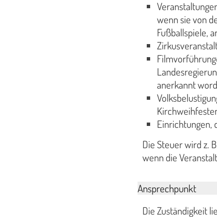
Veranstaltunge
wenn sie von d
Fußballspiele, 
Zirkusveranstal
Filmvorführunge
Landesregierung
anerkannt word
Volksbelustigun
Kirchweihfesten
Einrichtungen, 
Die Steuer wird z. 
wenn die Veranstalt
Ansprechpunkt
Die Zuständigkeit l