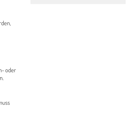
rden,
n- oder
n.
 muss