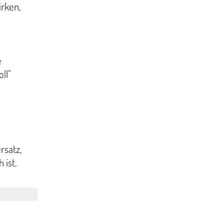
irken,
e
ll"
rsatz,
 ist.