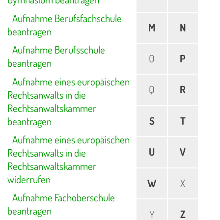
Aufnahme Berufsfachschule
M
N
beantragen
Aufnahme Berufsschule
O
P
beantragen
Aufnahme eines europäischen
Q
R
Rechtsanwalts in die
Rechtsanwaltskammer
S
T
beantragen
Aufnahme eines europäischen
U
V
Rechtsanwalts in die
Rechtsanwaltskammer
widerrufen
W
X
Aufnahme Fachoberschule
beantragen
Y
Z