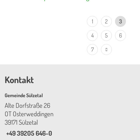
1
2
3
4
5
6
7
Kontakt
Gemeinde Sülzetal
Alte Dorfstraße 26
OT Osterweddingen
39171 Sülzetal
+49 39205 646-0