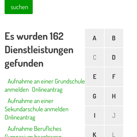
suchen
Es wurden 162
A
B
Dienstleistungen
C
D
gefunden
E
F
Aufnahme an einer Grundschule
anmelden
Onlineantrag
G
H
Aufnahme an einer
Sekundarschule anmelden
I
J
Onlineantrag
Aufnahme Berufliches
K
L
Gymnasium beantragen