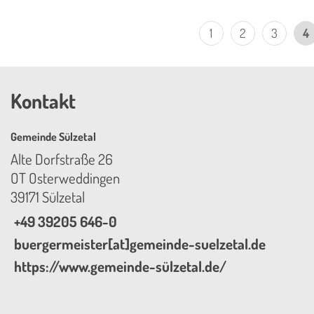
1
2
3
4
Kontakt
Gemeinde Sülzetal
Alte Dorfstraße 26
OT Osterweddingen
39171 Sülzetal
+49 39205 646-0
buergermeister[at]gemeinde-suelzetal.de
https://www.gemeinde-sülzetal.de/