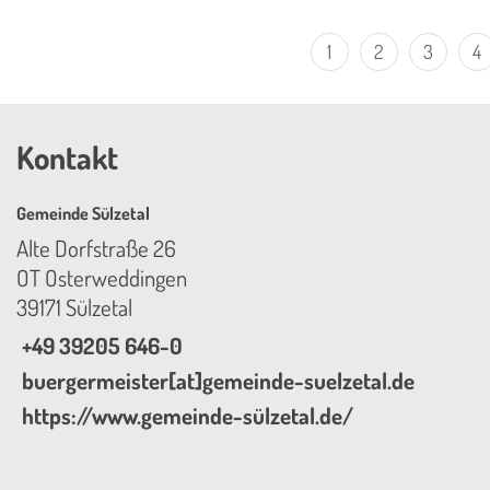
1
2
3
4
Kontakt
Gemeinde Sülzetal
Alte Dorfstraße 26
OT Osterweddingen
39171 Sülzetal
+49 39205 646-0
buergermeister[at]gemeinde-suelzetal.de
https://www.gemeinde-sülzetal.de/