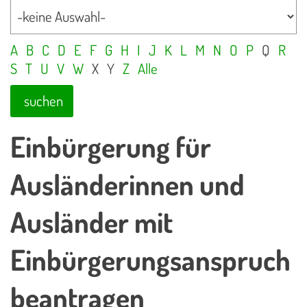
A
B
C
D
E
F
G
H
I
J
K
L
M
N
O
P
Q
R
S
T
U
V
W
X
Y
Z
Alle
suchen
Einbürgerung für
Ausländerinnen und
Ausländer mit
Einbürgerungsanspruch
beantragen