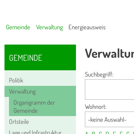
Gemeinde
Verwaltung
Energieausweis
Verwaltu
GEMEINDE
Suchbegriff:
Politik
Verwaltung
Organigramm der
Wohnort:
Gemeinde
Ortsteile
Lage und Infrastruktur
A
B
C
D
E
F
G