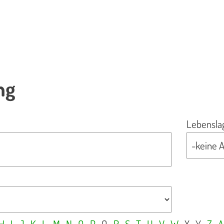
ng
Lebensla
H
I
J
K
L
M
N
O
P
Q
R
S
T
U
V
W
X
Y
Z
A