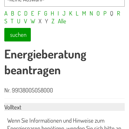
A
B
C
D
E
F
G
H
I
J
K
L
M
N
O
P
Q
R
S
T
U
V
W
X
Y
Z
Alle
suchen
Energieberatung
beantragen
Nr. 99138005058000
Volltext
Wenn Sie Informationen und Hinweise zum
Energiesparen benötigen, wenden Sie sich bitte an