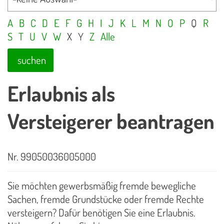
A
B
C
D
E
F
G
H
I
J
K
L
M
N
O
P
Q
R
S
T
U
V
W
X
Y
Z
Alle
suchen
Erlaubnis als
Versteigerer beantragen
Nr. 99050036005000
Sie möchten gewerbsmäßig fremde bewegliche
Sachen, fremde Grundstücke oder fremde Rechte
versteigern? Dafür benötigen Sie eine Erlaubnis.