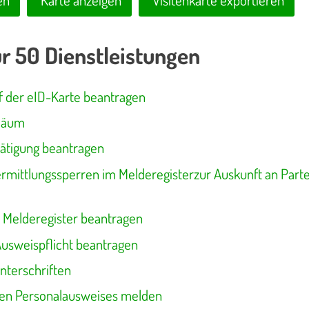
en
Karte anzeigen
Visitenkarte exportieren
ür 50 Dienstleistungen
 der eID-Karte beantragen
iläum
ätigung beantragen
rmittlungssperren im Melderegisterzur Auskunft an Partei
 Melderegister beantragen
Ausweispflicht beantragen
nterschriften
nen Personalausweises melden