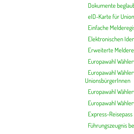
Dokumente beglaub
eID-Karte für Unio
Einfache Melderegi
Elektronischen Ide
Erweiterte Meldere
Europawahl Wählerv
Europawahl Wählerv
UnionsbürgerInnen
Europawahl Wählerv
Europawahl Wählerv
Express-Reisepass
Führungszeugnis b