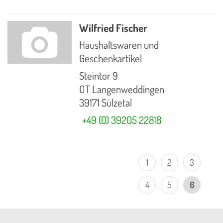
Wilfried Fischer
Haushaltswaren und
Geschenkartikel
Steintor 9
OT Langenweddingen
39171 Sülzetal
+49 (0) 39205 22818
1
2
3
4
5
6