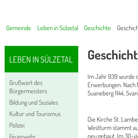
Gemeinde
Leben in Sülzetal
Geschichte
Geschich
Geschicht
LEBEN IN SÜLZETAL
Im Jahr 939 wurde de
Grußwort des
Erwerbungen. Nach 1
Bürgermeisters
Suaneberg 1144, Svan
Bildung und Soziales
Kultur und Tourismus
Die Kirche St. Lambe
Polizei
Westturm stammt aus 
neu gebaut. Im 30-jä
Feuerwehr