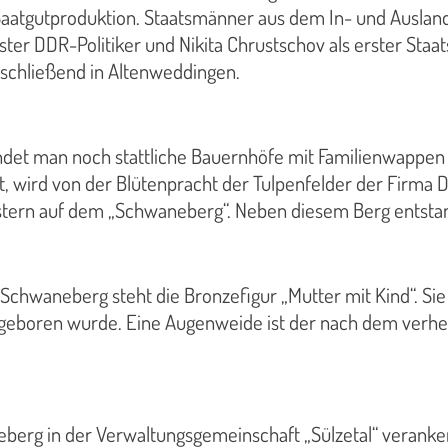
 Saatgutproduktion. Staatsmänner aus dem In- und Auslan
erster DDR-Politiker und Nikita Chrustschov als erster S
schließend in Altenweddingen.
ndet man noch stattliche Bauernhöfe mit Familienwappen 
ird von der Blütenpracht der Tulpenfelder der Firma Dege
Ostern auf dem „Schwaneberg“.
Neben diesem Berg entstan
 Schwaneberg steht die Bronzefigur „Mutter mit Kind“. Si
geboren wurde. Eine Augenweide ist der nach dem verhe
erg in der Verwaltungsgemeinschaft „Sülzetal“ verankert u