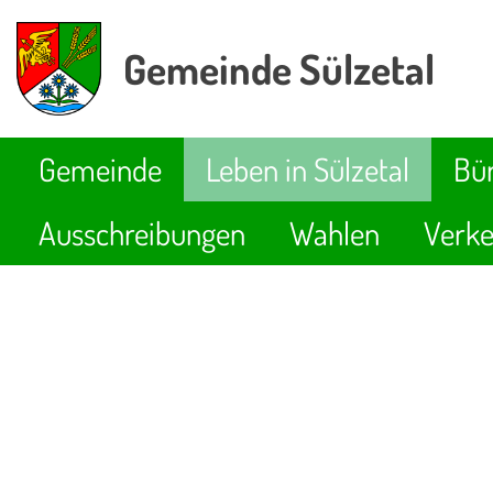
Gemeinde Sülzetal
Gemeinde
Leben in Sülzetal
Bür
Ausschreibungen
Wahlen
Verke