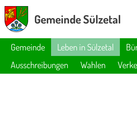
Gemeinde Sülzetal
Gemeinde
Leben in Sülzetal
Bür
Ausschreibungen
Wahlen
Verke