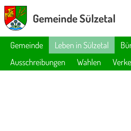
Gemeinde Sülzetal
Gemeinde
Leben in Sülzetal
Bür
Ausschreibungen
Wahlen
Verke