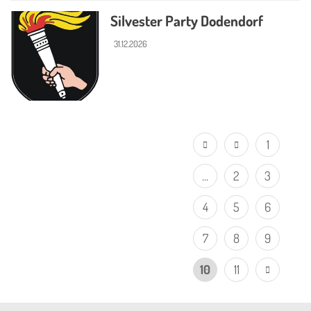
Silvester Party Dodendorf
31.12.2026
1
...
2
3
4
5
6
7
8
9
10
11