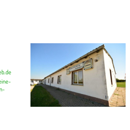
eb.de
eine-
n-