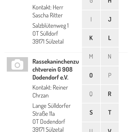
G
H
Kontakt: Herr
Sascha Ritter
I
J
Salzblütenweg 1
OT Sülldorf
K
L
39171 Sülzetal
M
N
Rassekaninchenzu
chtverein G 908
O
P
Dodendorf e.V.
Kontakt: Reiner
Q
R
Chrzan
Lange Sülldorfer
S
T
Straße 11a
OT Dodendorf
39171 Sülzetal
U
V