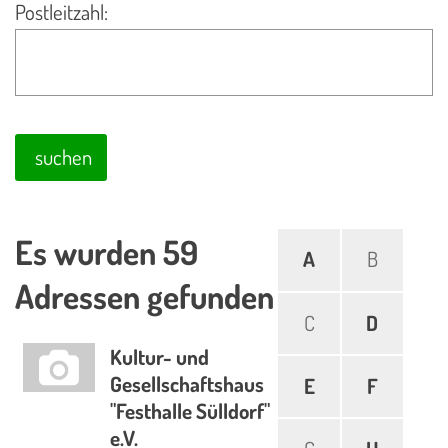
Postleitzahl:
suchen
Es wurden 59
A
B
Adressen gefunden
C
D
Kultur- und
Gesellschaftshaus
E
F
"Festhalle Sülldorf"
e.V.