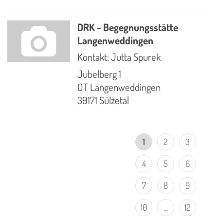
DRK - Begegnungsstätte
Langenweddingen
Kontakt: Jutta Spurek
Jubelberg 1
OT Langenweddingen
39171 Sülzetal
1
2
3
4
5
6
7
8
9
10
...
12