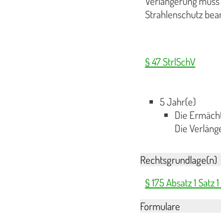
Verlängerung muss v
Strahlenschutz bea
§ 47 StrlSchV
5 Jahr(e)
Die Ermächti
Die Verläng
Rechtsgrundlage(n)
§ 175 Absatz 1 Satz
Formulare