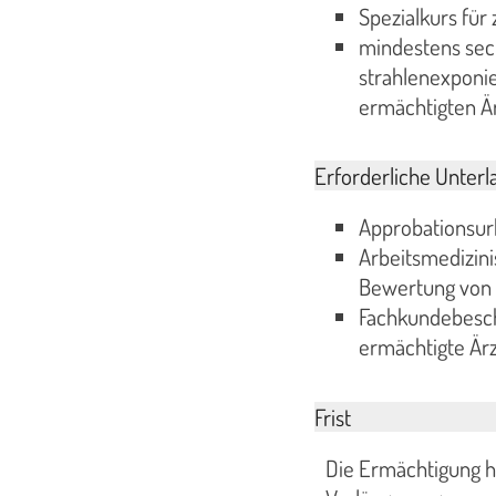
Spezialkurs für
mindestens sech
strahlenexponie
ermächtigten Är
Erforderliche Unterl
Approbationsu
Arbeitsmedizini
Bewertung von A
Fachkundebesche
ermächtigte Är
Frist
Die Ermächtigung ha