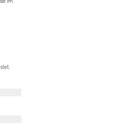
nde im
stet.