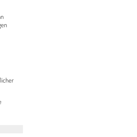
nn
gen
licher
e
.