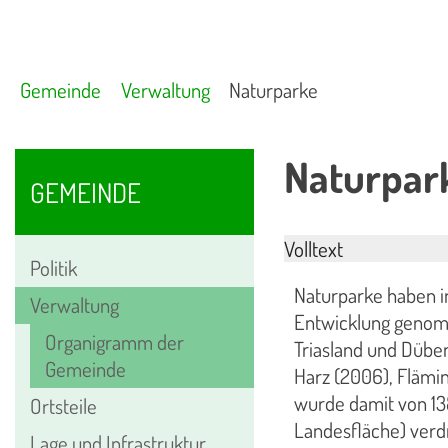
Gemeinde
Verwaltung
Naturparke
Naturpar
GEMEINDE
Volltext
Politik
Naturparke haben i
Verwaltung
Entwicklung genomm
Organigramm der
Triasland und Dübe
Gemeinde
Harz (2006), Flämin
wurde damit von 13
Ortsteile
Landesfläche) verdr
Lage und Infrastruktur