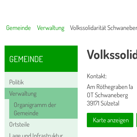
Gemeinde
Verwaltung
Volkssolidarität Schwanebe
Volkssoli
GEMEINDE
Kontakt:
Politik
Am Röthegraben 1a
Verwaltung
OT Schwaneberg
39171 Sülzetal
Organigramm der
Gemeinde
Karte anzeigen
Ortsteile
Lage und Infrastruktur