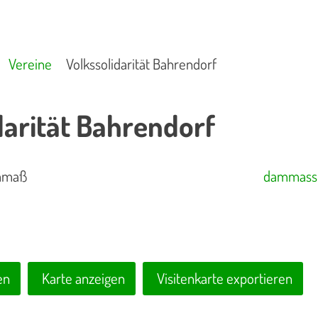
Vereine
Volkssolidarität Bahrendorf
darität Bahrendorf
ammaß
dammass-
en
Karte anzeigen
Visitenkarte exportieren