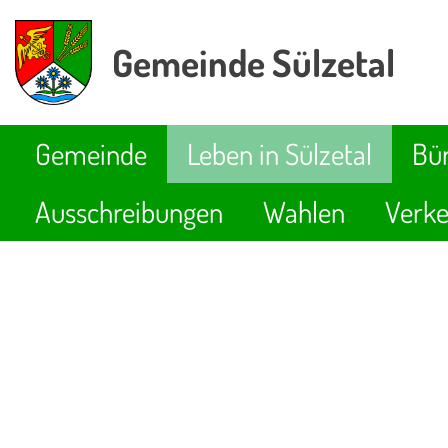
Gemeinde Sülzetal
Gemeinde
Leben in Sülzetal
Bür
Ausschreibungen
Wahlen
Verke