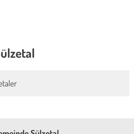
ülzetal
etaler
emeinde Sülzetal