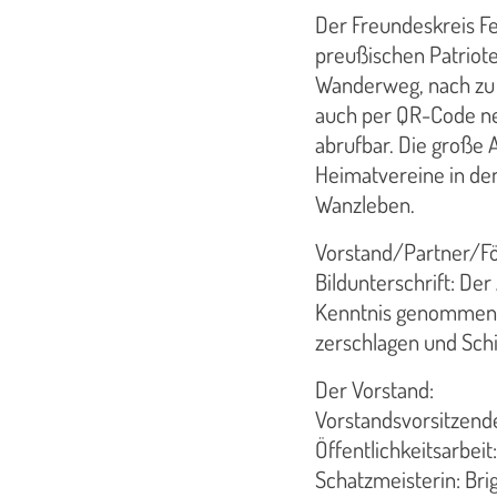
Der Freundeskreis Fe
preußischen Patriote
Wanderweg, nach zu 
auch per QR-Code ne
abrufbar. Die große
Heimatvereine in de
Wanzleben.
Vorstand/Partner/För
Bildunterschrift: De
Kenntnis genommen, s
zerschlagen und Schi
Der Vorstand:
Vorstandsvorsitzende
Öffentlichkeitsarbei
Schatzmeisterin: Brig