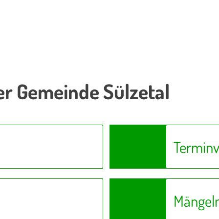
er Gemeinde Sülzetal
Terminv
Mängel