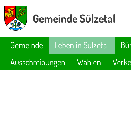
Gemeinde Sülzetal
Gemeinde
Leben in Sülzetal
Bür
Ausschreibungen
Wahlen
Verke