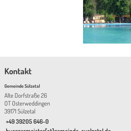
Kontakt
Gemeinde Sülzetal
Alte Dorfstraße 26
OT Osterweddingen
39171 Sülzetal
+49 39205 646-0
buergermeister[at]gemeinde-suelzetal.de