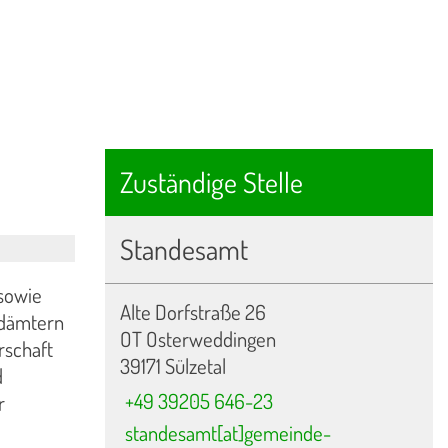
Zuständige Stelle
Standesamt
 sowie
Alte Dorfstraße 26
ndämtern
OT Osterweddingen
rschaft
39171 Sülzetal
d
+49 39205 646-23
r
standesamt[at]gemeinde-