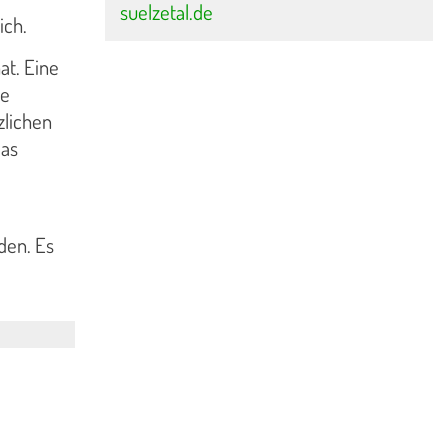
suelzetal.de
ich.
at. Eine
ne
zlichen
das
den. Es