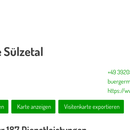
 Sülzetal
+49 3920
buergerme
https://
en
Karte anzeigen
Visitenkarte exportieren
r 187 Dienstleistungen