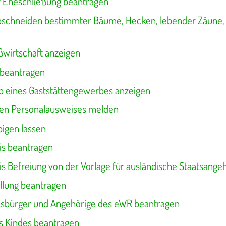
r Eheschließung beantragen
bschneiden bestimmter Bäume, Hecken, lebender Zäune,
ßwirtschaft anzeigen
 beantragen
b eines Gaststättengewerbes anzeigen
nen Personalausweises melden
igen lassen
is beantragen
is Befreiung von der Vorlage für ausländische Staatsange
llung beantragen
nsbürger und Angehörige des eWR beantragen
s Kindes beantragen