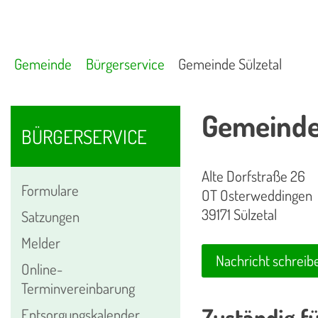
Gemeinde
Bürgerservice
Gemeinde Sülzetal
Gemeinde
BÜRGERSERVICE
Alte Dorfstraße 26
Formulare
OT Osterweddingen
39171 Sülzetal
Satzungen
Melder
Nachricht schreib
Online-
Terminvereinbarung
Zuständig fü
Entsorgungskalender