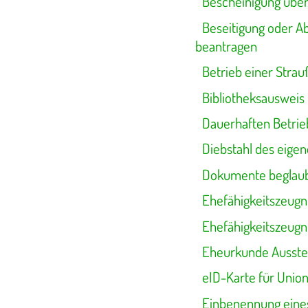
Bescheinigung übe
Beseitigung oder A
beantragen
Betrieb einer Strau
Bibliotheksausweis
Dauerhaften Betrie
Diebstahl des eige
Dokumente beglaub
Ehefähigkeitszeugn
Ehefähigkeitszeugn
Eheurkunde Ausste
eID-Karte für Unio
Einbenennung eine