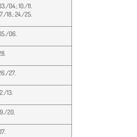
03./04.; 10./11.
17./18.; 24./25.
05./06.
28.
26./27.
12./13.
19./20.
07.