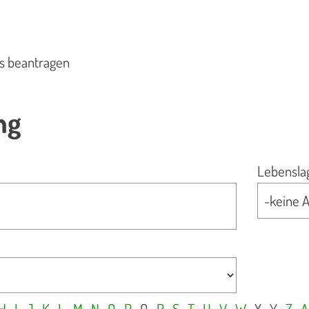
s beantragen
ng
Lebensla
H
I
J
K
L
M
N
O
P
Q
R
S
T
U
V
W
X
Y
Z
A