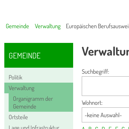
Gemeinde
Verwaltung
Europäischen Berufsauswei
Verwaltu
GEMEINDE
Suchbegriff:
Politik
Verwaltung
Organigramm der
Wohnort:
Gemeinde
Ortsteile
Lage und Infrastruktur
A
B
C
D
E
F
G