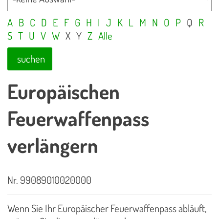
A
B
C
D
E
F
G
H
I
J
K
L
M
N
O
P
Q
R
S
T
U
V
W
X
Y
Z
Alle
suchen
Europäischen
Feuerwaffenpass
verlängern
Nr. 99089010020000
Wenn Sie Ihr Europäischer Feuerwaffenpass abläuft,