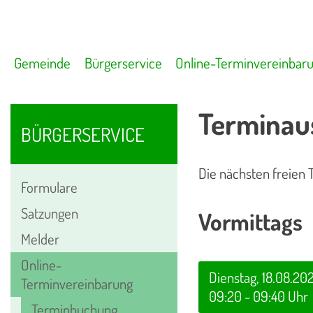
Gemeinde
Bürgerservice
Online-Terminvereinbar
Terminau
BÜRGERSERVICE
Die nächsten freien 
Formulare
Satzungen
Vormittags
Melder
Online-
Dienstag, 18.08.20
Terminvereinbarung
09:20 - 09:40 Uhr
Terminbuchung