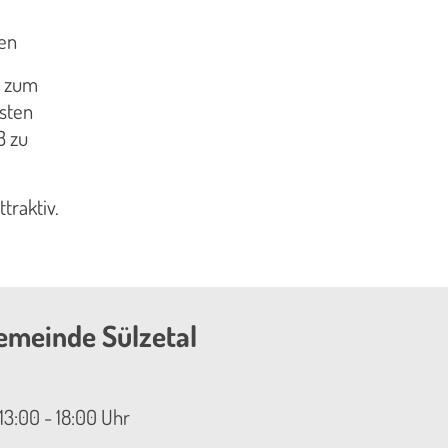
ten
e zum
isten
B zu
traktiv.
emeinde Sülzetal
13:00 - 18:00 Uhr