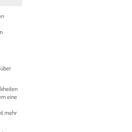
en
in
 über
nkheiten
dem eine
ht mehr