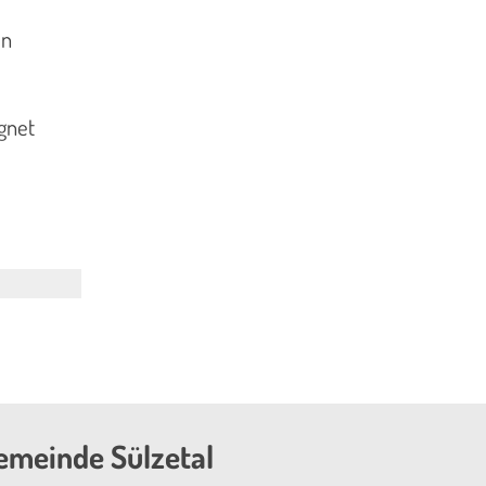
en
gnet
emeinde Sülzetal