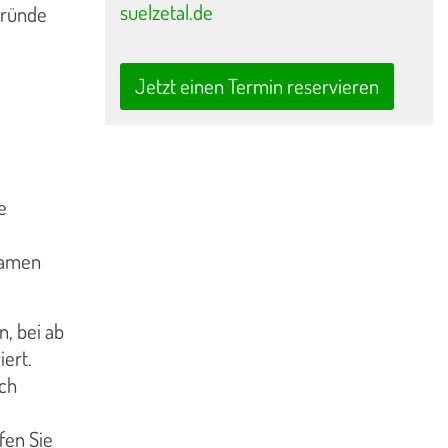
suelzetal.de
Gründe
Jetzt einen Termin reservieren
e
Namen
, bei ab
iert.
ich
fen Sie