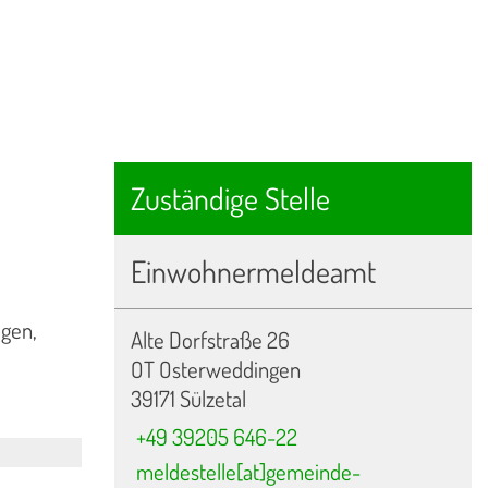
Zuständige Stelle
Einwohnermeldeamt
agen,
Alte Dorfstraße 26
OT Osterweddingen
39171 Sülzetal
+49 39205 646-22
meldestelle[at]gemeinde-