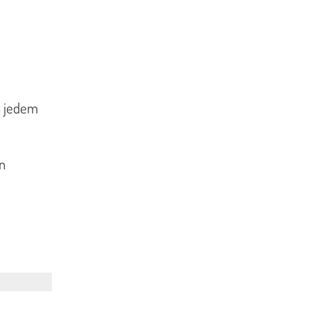
n jedem
n