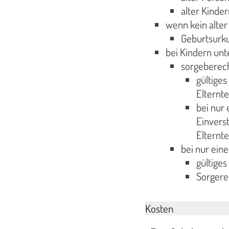
alter Kinde
wenn kein alte
Geburtsurk
bei Kindern unt
sorgeberecht
gültige
Elternte
bei nur
Einvers
Elternte
bei nur ein
gültige
Sorgere
Kosten