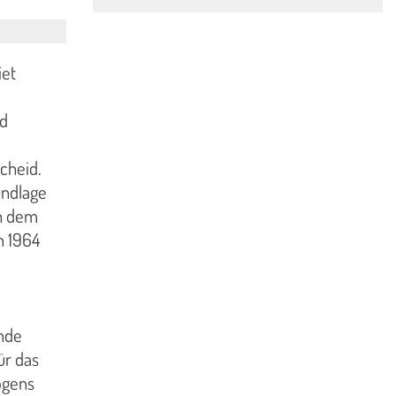
iet
nd
cheid.
undlage
ch dem
n 1964
ende
ür das
ögens