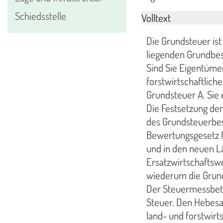
Schiedsstelle
Volltext
Die Grundsteuer is
liegenden Grundbes
Sind Sie Eigentüme
forstwirtschaftliche
Grundsteuer A. Sie
Die Festsetzung der
des Grundsteuerbes
Bewertungsgesetz f
und in den neuen L
Ersatzwirtschaftswe
wiederum die Grund
Der Steuermessbetra
Steuer. Den Hebesat
land- und forstwir