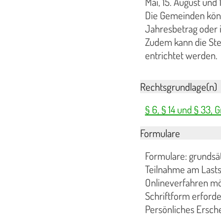
Mai, 15. August und 
Die Gemeinden kön
Jahresbetrag oder i
Zudem kann die Steu
entrichtet werden.
Rechtsgrundlage(n)
§ 6, § 14 und § 33,
Formulare
Formulare: grundsät
Teilnahme am Lasts
Onlineverfahren mög
Schriftform erforder
Persönliches Ersche