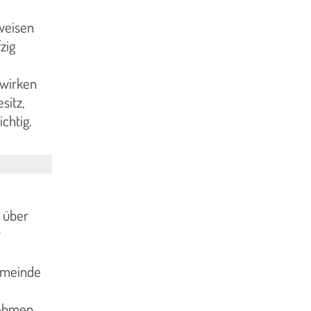
weisen
zig
 wirken
sitz,
chtig.
d über
r
Gemeinde
nehmen.