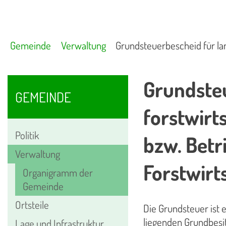
Gemeinde
Verwaltung
Grundsteuerbescheid für lan
Grundsteu
GEMEINDE
forstwirt
Politik
bzw. Betr
Verwaltung
Forstwirt
Organigramm der
Gemeinde
Ortsteile
Die Grundsteuer ist
liegenden Grundbesi
Lage und Infrastruktur