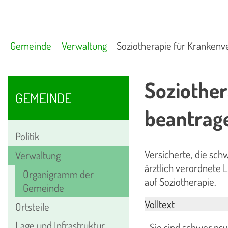
Gemeinde
Verwaltung
Soziotherapie für Krankenv
Soziother
GEMEINDE
beantrag
Politik
Versicherte, die schw
Verwaltung
ärztlich verordnete
Organigramm der
auf Soziotherapie.
Gemeinde
Volltext
Ortsteile
Lage und Infrastruktur
Sie sind schwer psyc