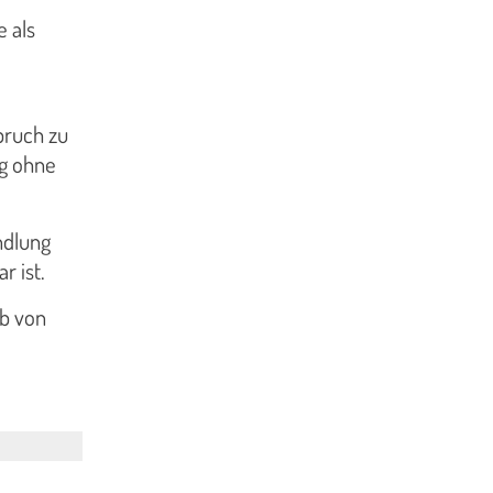
 als
pruch zu
ig ohne
ndlung
r ist.
lb von