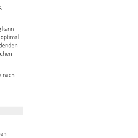
,
g kann
 optimal
ldenden
ichen
Je nach
ren