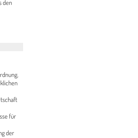
s den
ordnung,
klichen
tschaft
sse für
ng der