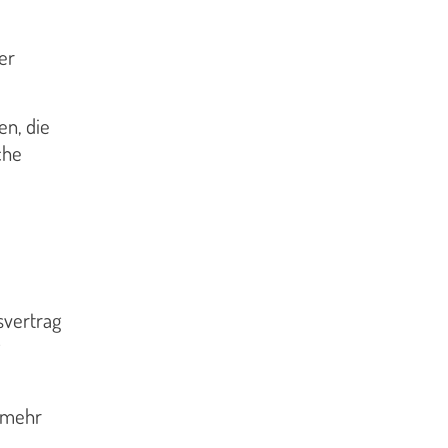
er
en, die
che
svertrag
t mehr