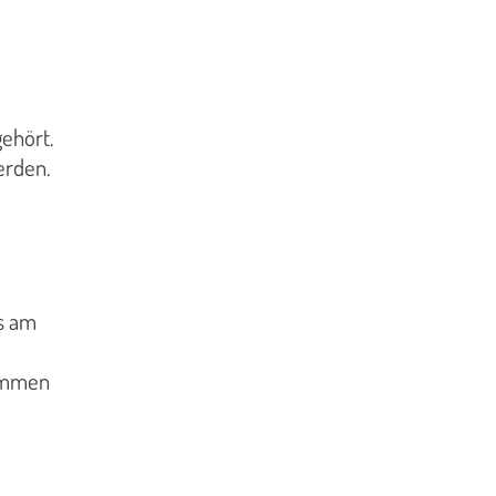
ehört.
erden.
s am
sammen