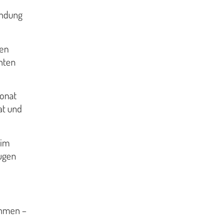
ündung
sen
nten
Monat
at und
 im
ugen
ommen –