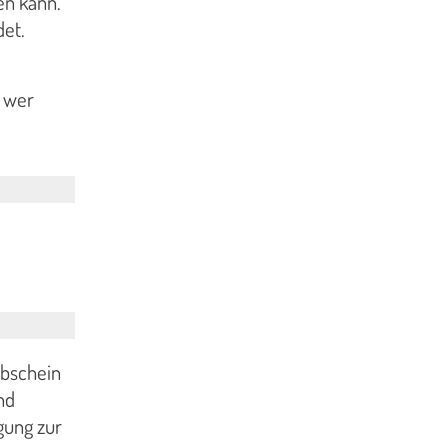
en kann.
det.
d wer
rbschein
nd
gung zur