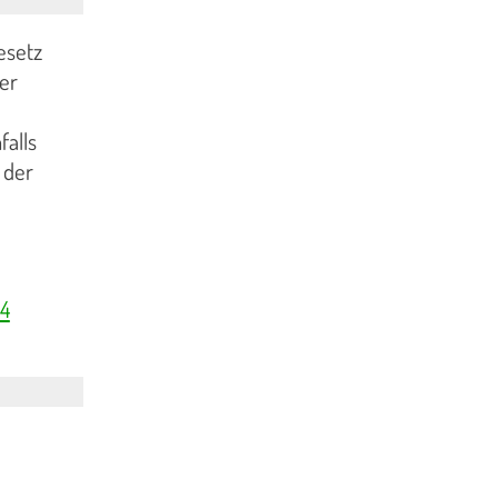
esetz
er
falls
 der
34