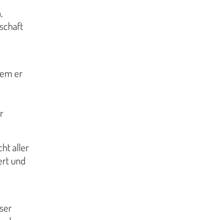
,
schaft
dem er
r
ht aller
ert und
ser