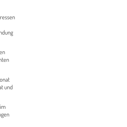
eressen
ündung
sen
nten
Monat
at und
 im
ugen