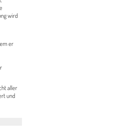
e
ung wird
dem er
r
ht aller
ert und