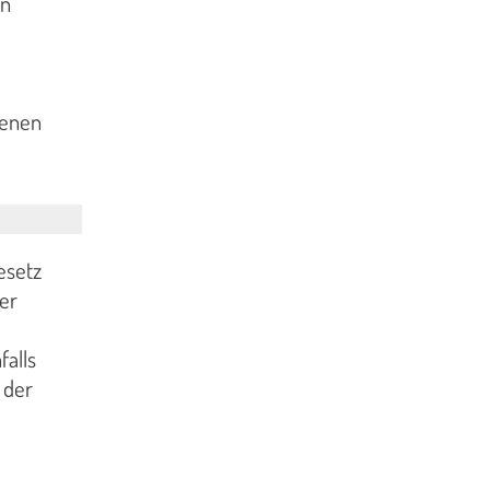
en
genen
esetz
er
falls
 der