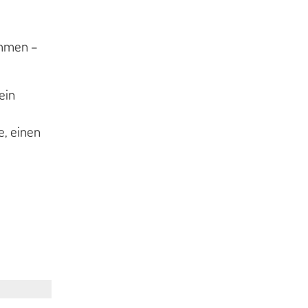
ommen –
ein
e, einen