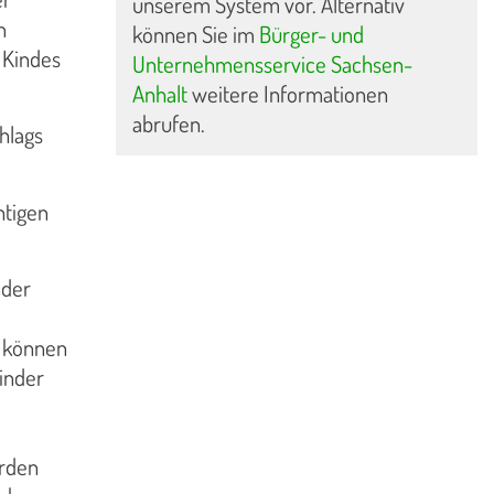
unserem System vor. Alternativ
n
können Sie im
Bürger- und
 Kindes
Unternehmensservice Sachsen-
Anhalt
weitere Informationen
abrufen.
hlags
htigen
nder
, können
inder
erden