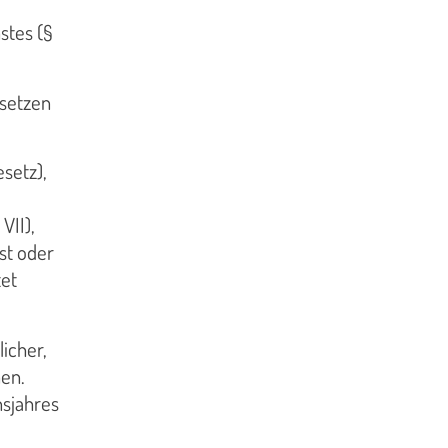
stes (§
tsetzen
esetz),
VII),
st oder
tet
icher,
nen.
nsjahres