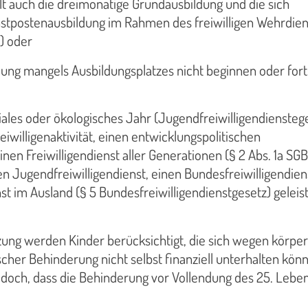
lt auch die dreimonatige Grundausbildung und die sich
stpostenausbildung im Rahmen des freiwilligen Wehrdien
) oder
dung mangels Ausbildungsplatzes nicht beginnen oder for
oziales oder ökologisches Jahr (Jugendfreiwilligendiensteg
eiwilligenaktivität, einen entwicklungspolitischen
einen Freiwilligendienst aller Generationen (§ 2 Abs. 1a SGB 
en Jugendfreiwilligendienst, einen Bundesfreiwilligendien
t im Ausland (§ 5 Bundesfreiwilligen­dienstgesetz) geleis
ng werden Kinder berücksichtigt, die sich wegen körperl
ischer Behinderung nicht selbst finanziell unterhalten kön
edoch, dass die Behinderung vor Vollendung des 25. Lebe