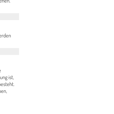
gehen.
werden
e
ng ist,
besteht.
ben,