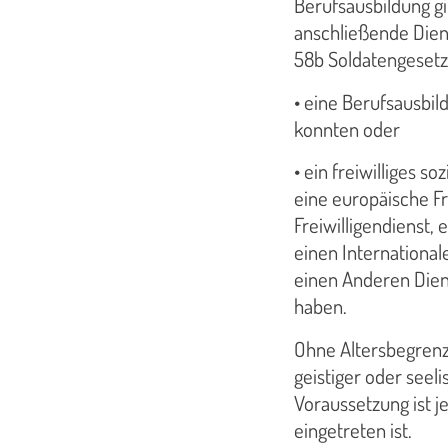
Berufsausbildung gi
anschließende Dien
58b Soldatengesetz
• eine Berufsausbil
konnten oder
• ein freiwilliges s
eine europäische Fr
Freiwilligendienst, 
einen International
einen Anderen Diens
haben.
Ohne Altersbegrenzu
geistiger oder seel
Voraussetzung ist j
eingetreten ist.