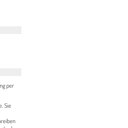
ng per
e. Sie
hreiben