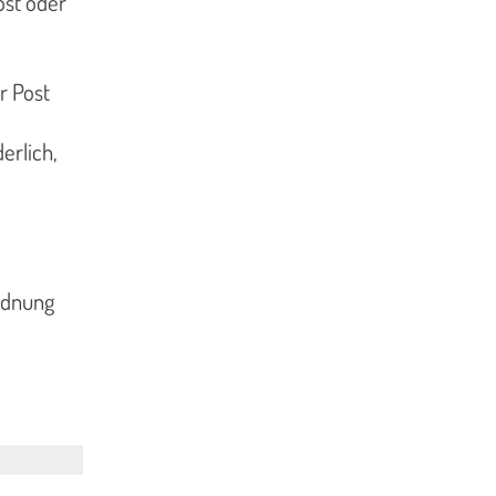
ost oder
r Post
erlich,
rdnung