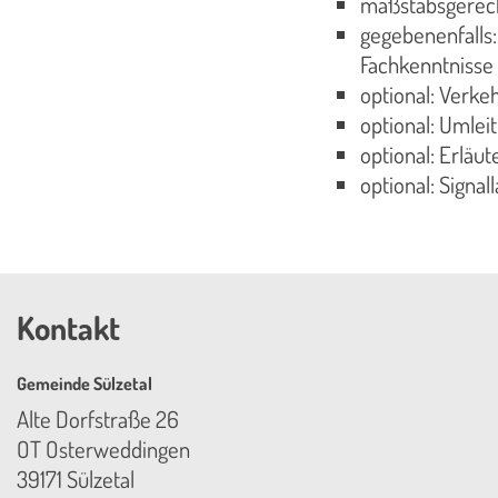
maßstabsgerech
gegebenenfalls:
Fachkenntnisse 
optional: Verke
optional: Umlei
optional: Erlä
optional: Signa
Kontakt
Gemeinde Sülzetal
Alte Dorfstraße 26
OT Osterweddingen
39171 Sülzetal