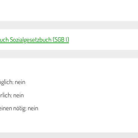
 Buch Sozialgesetzbuch (SGB I)
glich: nein
lich: nein
inen nötig: nein