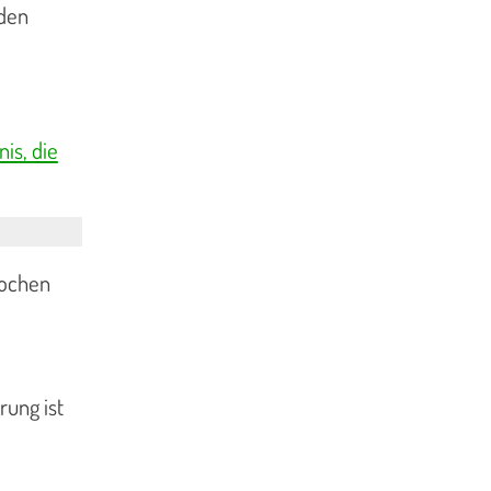
rden
is, die
Wochen
rung ist