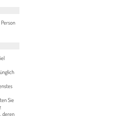
n Person
iel
rünglich
enstes
ten Sie
z
, deren