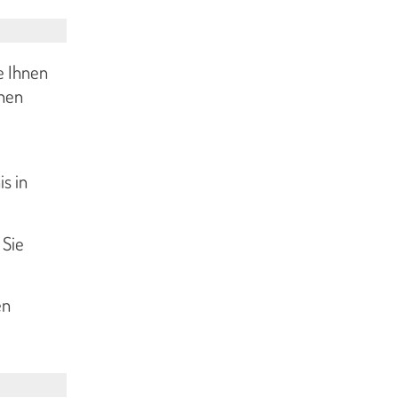
e Ihnen
hnen
s in
 Sie
.
en