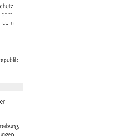
Schutz
u dem
ändern
republik
der
reibung,
gungen,