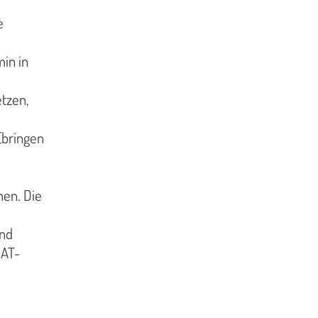
e
min in
tzen,
(bringen
men. Die
und
eAT-