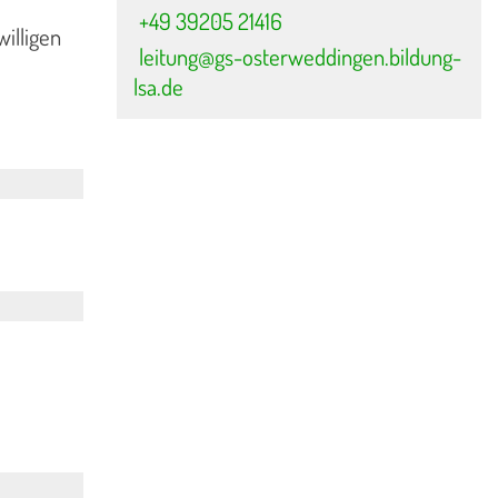
+49 39205 21416
willigen
leitung@gs-osterweddingen.bildung-
lsa.de