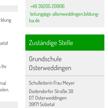
+49 39205 20906
leitung@gs-altenweddingen.bildung-
cklung
lsa.de
Zuständige Stelle
setzt
Grundschule
 Ihr
Osterweddingen
Schulleiterin Frau Meyer
nmal
olen.
Dodendorfer Straße 30
OT Osterweddingen
39171 Sülzetal