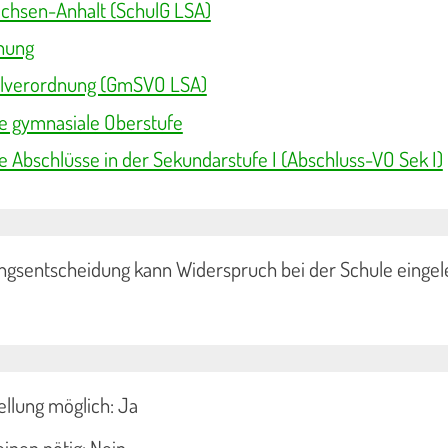
achsen-Anhalt (SchulG LSA)
nung
lverordnung (GmSVO LSA)
e gymnasiale Oberstufe
 Abschlüsse in der Sekundarstufe I (Abschluss-VO Sek I)
ngsentscheidung kann Widerspruch bei der Schule eingel
llung möglich: Ja
inen nötig: Nein