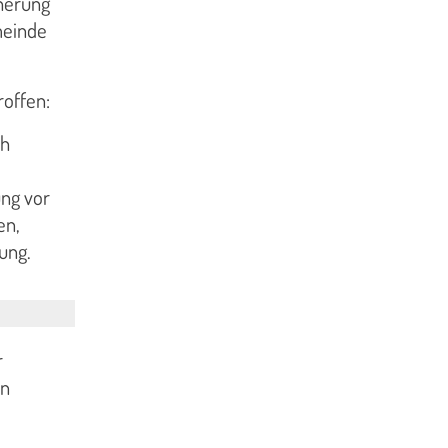
cherung
meinde
roffen:
ch
ng vor
en,
ung.
r
en