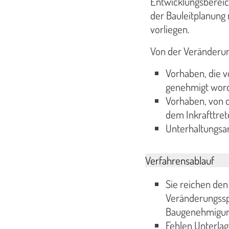
Entwicklungsbereic
der Bauleitplanung
vorliegen.
Von der Veränderung
Vorhaben, die v
genehmigt word
Vorhaben, von 
dem Inkrafttre
Unterhaltungsar
Verfahrensablauf
Sie reichen de
Veränderungsspe
Baugenehmigun
Fehlen Unterlag