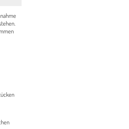
usnahme
stehen.
sammen
tücken
ichen